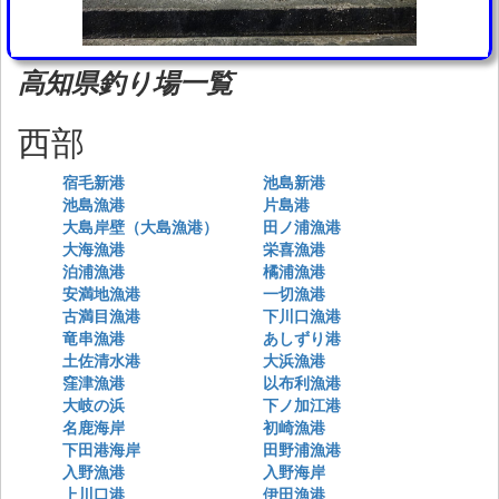
高知県釣り場一覧
西部
宿毛新港
池島新港
池島漁港
片島港
大島岸壁（大島漁港）
田ノ浦漁港
大海漁港
栄喜漁港
泊浦漁港
橘浦漁港
安満地漁港
一切漁港
古満目漁港
下川口漁港
竜串漁港
あしずり港
土佐清水港
大浜漁港
窪津漁港
以布利漁港
大岐の浜
下ノ加江港
名鹿海岸
初崎漁港
下田港海岸
田野浦漁港
入野漁港
入野海岸
上川口港
伊田漁港