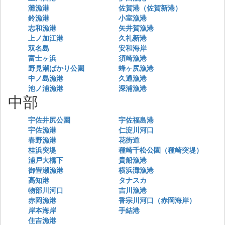
灘漁港
佐賀港（佐賀新港）
鈴漁港
小室漁港
志和漁港
矢井賀漁港
上ノ加江港
久礼新港
双名島
安和海岸
富士ヶ浜
須崎漁港
野見潮ばかり公園
蜂ヶ尻漁港
中ノ島漁港
久通漁港
池ノ浦漁港
深浦漁港
中部
宇佐井尻公園
宇佐福島港
宇佐漁港
仁淀川河口
春野漁港
花街道
桂浜突堤
種崎千松公園（種崎突堤）
浦戸大橋下
貴船漁港
御畳瀬漁港
横浜灘漁港
高知港
タナスカ
物部川河口
吉川漁港
赤岡漁港
香宗川河口（赤岡海岸）
岸本海岸
手結港
住吉漁港