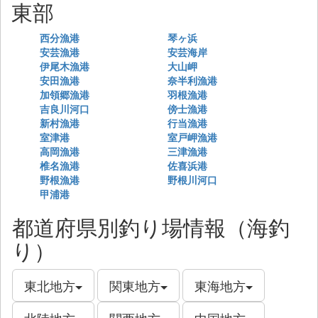
東部
西分漁港
琴ヶ浜
安芸漁港
安芸海岸
伊尾木漁港
大山岬
安田漁港
奈半利漁港
加領郷漁港
羽根漁港
吉良川河口
傍士漁港
新村漁港
行当漁港
室津港
室戸岬漁港
高岡漁港
三津漁港
椎名漁港
佐喜浜港
野根漁港
野根川河口
甲浦港
都道府県別釣り場情報（海釣
り）
東北地方
関東地方
東海地方
北陸地方
関西地方
中国地方