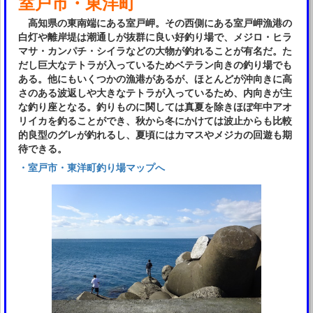
室戸市・東洋町
高知県の東南端にある室戸岬。その西側にある室戸岬漁港の
白灯や離岸堤は潮通しが抜群に良い好釣り場で、メジロ・ヒラ
マサ・カンパチ・シイラなどの大物が釣れることが有名だ。た
だし巨大なテトラが入っているためベテラン向きの釣り場でも
ある。他にもいくつかの漁港があるが、ほとんどが沖向きに高
さのある波返しや大きなテトラが入っているため、内向きが主
な釣り座となる。釣りものに関しては真夏を除きほぼ年中アオ
リイカを釣ることができ、秋から冬にかけては波止からも比較
的良型のグレが釣れるし、夏頃にはカマスやメジカの回遊も期
待できる。
・室戸市・東洋町釣り場マップへ