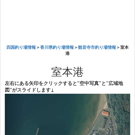
四国釣り場情報
＞
香川県釣り場情報
＞
観音寺市釣り場情報
＞室本
港
室本港
左右にある矢印をクリックすると”空中写真”と”広域地
図”がスライドします↓
Previous
Next