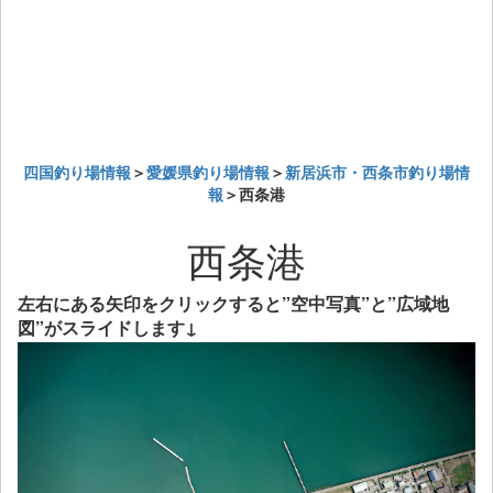
四国釣り場情報
＞
愛媛県釣り場情報
＞
新居浜市・西条市釣り場情
報
＞西条港
西条港
左右にある矢印をクリックすると”空中写真”と”広域地
図”がスライドします↓
Previous
Next