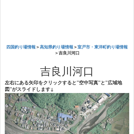
四国釣り場情報
＞
高知県釣り場情報
＞
室戸市・東洋町釣り場情報
＞吉良川河口
吉良川河口
左右にある矢印をクリックすると”空中写真”と”広域地
図”がスライドします↓
Previous
Next