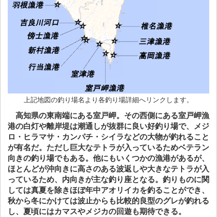
上記地図の釣り場名より各釣り場詳細へリンクします。
高知県の東南端にある室戸岬。その西側にある室戸岬漁
港の白灯や離岸堤は潮通しが抜群に良い好釣り場で、メジ
ロ・ヒラマサ・カンパチ・シイラなどの大物が釣れること
が有名だ。ただし巨大なテトラが入っているためベテラン
向きの釣り場でもある。他にもいくつかの漁港があるが、
ほとんどが沖向きに高さのある波返しや大きなテトラが入
っているため、内向きが主な釣り座となる。釣りものに関
しては真夏を除きほぼ年中アオリイカを釣ることができ、
秋から冬にかけては波止からも比較的良型のグレが釣れる
し、夏頃にはカマスやメジカの回遊も期待できる。